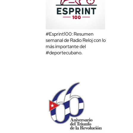
#Esprint100: Resumen
semanal de Radio Reloj con lo
más importante del
#deportecubano.