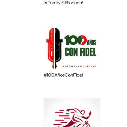
¡#TumbaElBloqueo!
#100AñosConFidel