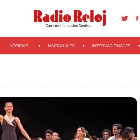
agram
Youtube
Telegram
Teveo
Ivoox
RSS
Search
NOTICIAS
NACIONALES
INTERNACIONALES