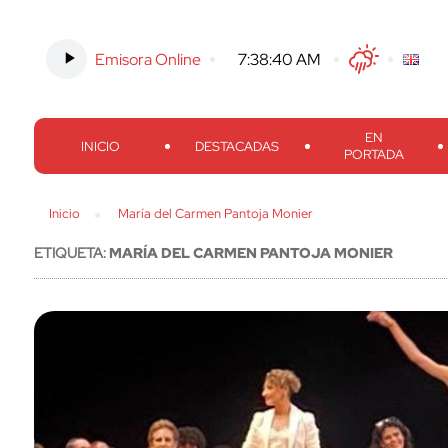
Emisora Online
-
7:38:41 AM
Twitter
Facebook
Threads
Inst
EN
INICIO
DESTACADAS
PORTADA
Inicio
María del Carmen Pantoja Monier
ETIQUETA:
MARÍA DEL CARMEN PANTOJA MONIER