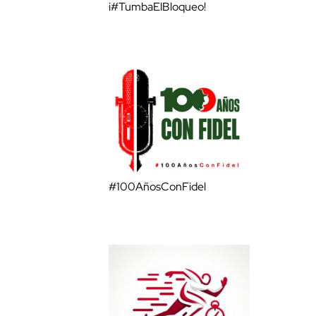
¡#TumbaElBloqueo!
#100AñosConFidel