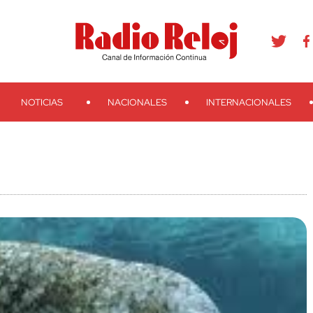
agram
Youtube
Telegram
Teveo
Ivoox
RSS
Search
NOTICIAS
NACIONALES
INTERNACIONALES