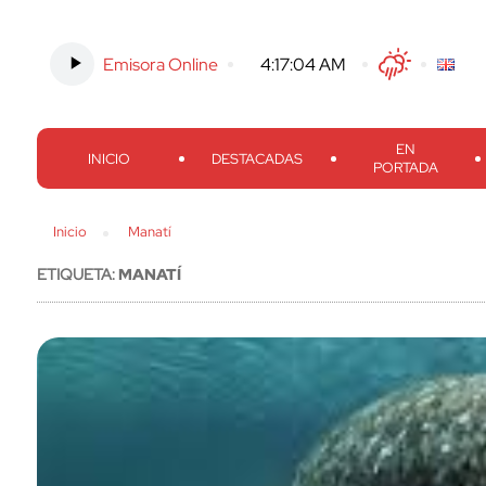
Emisora Online
-
4:17:05 AM
Twitter
Facebook
Threads
Inst
EN
INICIO
DESTACADAS
PORTADA
Inicio
Manatí
ETIQUETA:
MANATÍ