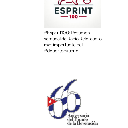
#Esprint100: Resumen
semanal de Radio Reloj con lo
más importante del
#deportecubano.