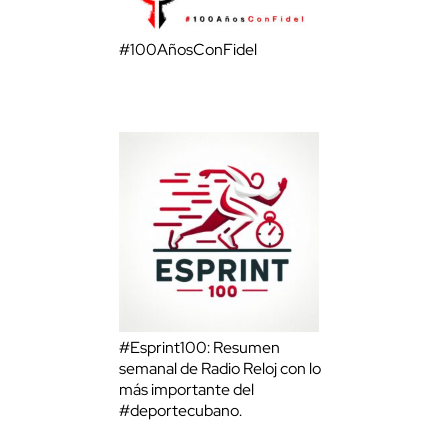
#100AñosConFidel
#Esprint100: Resumen
semanal de Radio Reloj con lo
más importante del
#deportecubano.