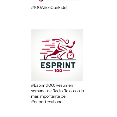
#100AñosConFidel
#Esprint100: Resumen
semanal de Radio Reloj con lo
más importante del
#deportecubano.