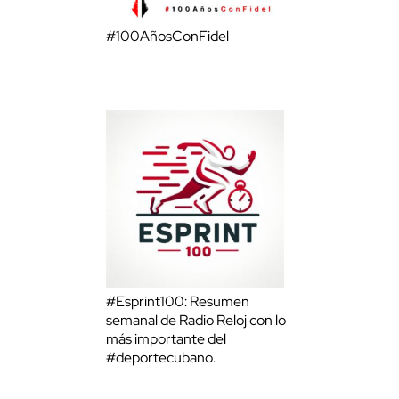
#100AñosConFidel
#Esprint100: Resumen
semanal de Radio Reloj con lo
más importante del
#deportecubano.