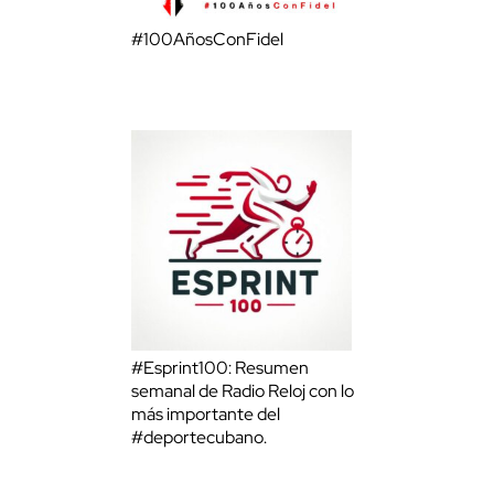
#100AñosConFidel
#Esprint100: Resumen
semanal de Radio Reloj con lo
más importante del
#deportecubano.