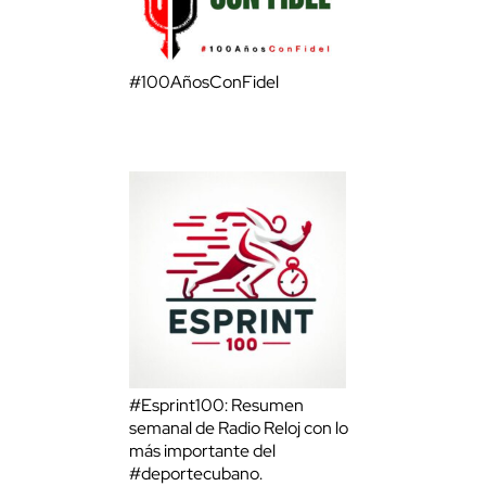
#100AñosConFidel
#Esprint100: Resumen
semanal de Radio Reloj con lo
más importante del
#deportecubano.