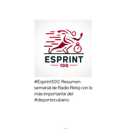
#Esprint100: Resumen
semanal de Radio Reloj con lo
más importante del
#deportecubano.