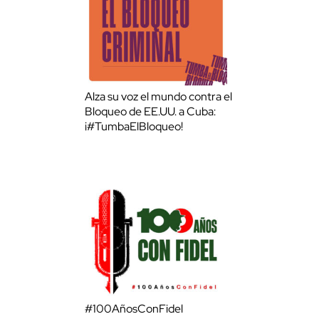
Alza su voz el mundo contra el
Bloqueo de EE.UU. a Cuba:
¡#TumbaElBloqueo!
#100AñosConFidel