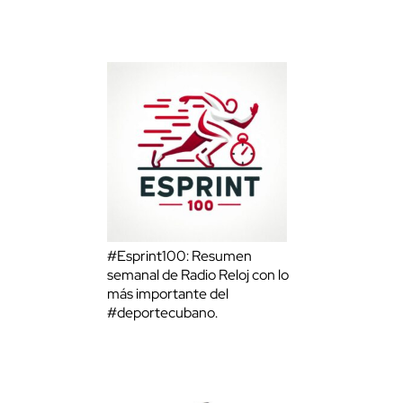
#Esprint100: Resumen
semanal de Radio Reloj con lo
más importante del
#deportecubano.