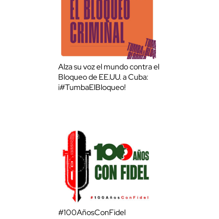
Alza su voz el mundo contra el
Bloqueo de EE.UU. a Cuba:
¡#TumbaElBloqueo!
#100AñosConFidel