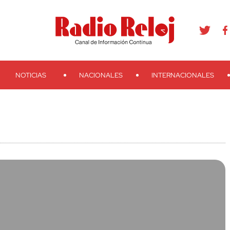
agram
Youtube
Telegram
Teveo
Ivoox
RSS
Search
NOTICIAS
NACIONALES
INTERNACIONALES