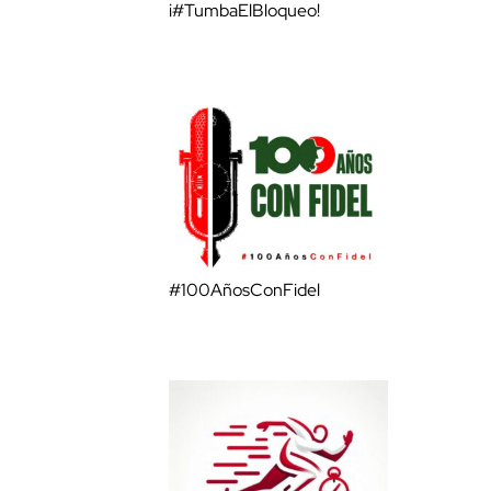
¡#TumbaElBloqueo!
#100AñosConFidel