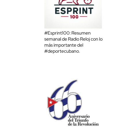
#Esprint100: Resumen
semanal de Radio Reloj con lo
más importante del
#deportecubano.