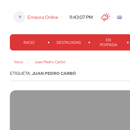
Emisora Online
-
11:43:08 PM
Twitter
Facebook
Threads
Inst
EN
INICIO
DESTACADAS
PORTADA
Inicio
Juan Pedro Carbó
ETIQUETA:
JUAN PEDRO CARBÓ