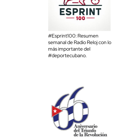
#Esprint100: Resumen
semanal de Radio Reloj con lo
más importante del
#deportecubano.