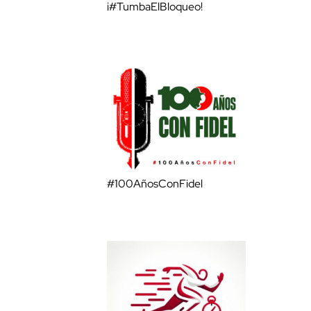
¡#TumbaElBloqueo!
#100AñosConFidel