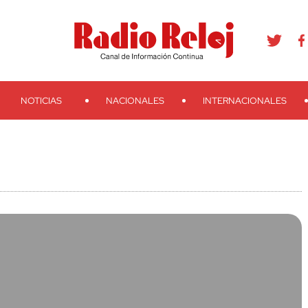
agram
Youtube
Telegram
Teveo
Ivoox
RSS
Search
NOTICIAS
NACIONALES
INTERNACIONALES