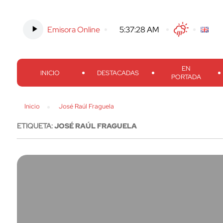
Emisora Online
-
5:37:28 AM
Twitter
Facebook
Threads
Inst
EN
INICIO
DESTACADAS
PORTADA
Inicio
José Raúl Fraguela
ETIQUETA:
JOSÉ RAÚL FRAGUELA