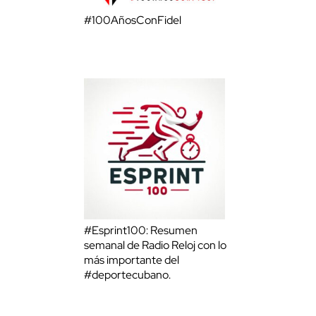
#100AñosConFidel
#Esprint100: Resumen
semanal de Radio Reloj con lo
más importante del
#deportecubano.