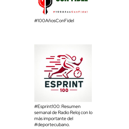
#100AñosConFidel
#Esprint100: Resumen
semanal de Radio Reloj con lo
más importante del
#deportecubano.