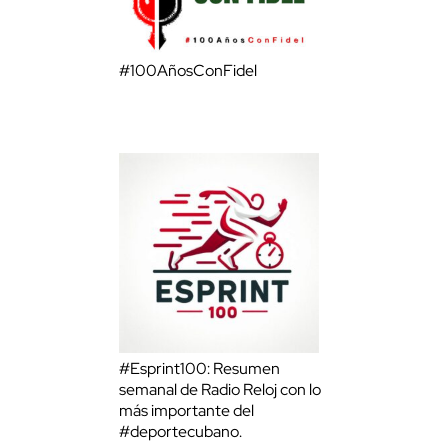
#100AñosConFidel
#Esprint100: Resumen
semanal de Radio Reloj con lo
más importante del
#deportecubano.