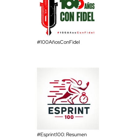
#100AñosConFidel
#Esprint100: Resumen