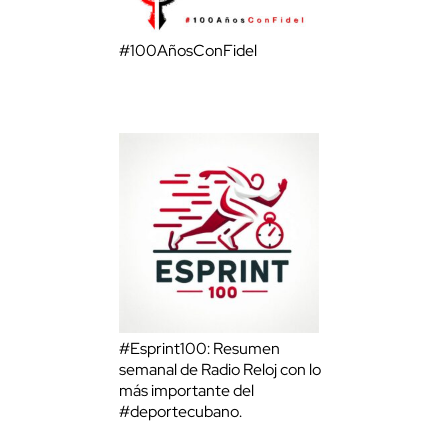
#100AñosConFidel
#Esprint100: Resumen
semanal de Radio Reloj con lo
más importante del
#deportecubano.