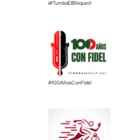
¡#TumbaElBloqueo!
#100AñosConFidel