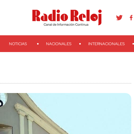
agram
Youtube
Telegram
Teveo
Ivoox
RSS
Search
NOTICIAS
NACIONALES
INTERNACIONALES