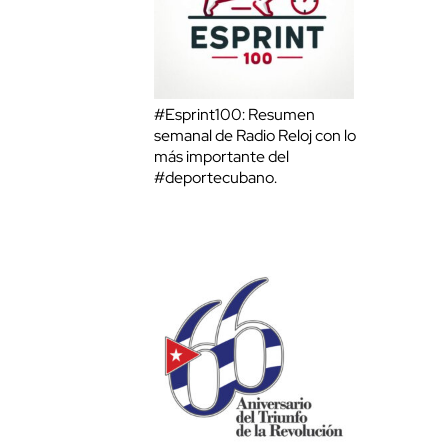
#Esprint100: Resumen
semanal de Radio Reloj con lo
más importante del
#deportecubano.