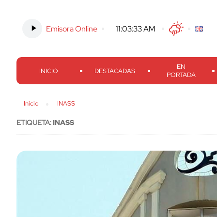
Emisora Online
-
11:03:34 AM
Twitter
Facebook
Threads
Inst
EN
INICIO
DESTACADAS
PORTADA
Inicio
INASS
ETIQUETA:
INASS