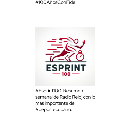
#100AñosConFidel
#Esprint100: Resumen
semanal de Radio Reloj con lo
más importante del
#deportecubano.