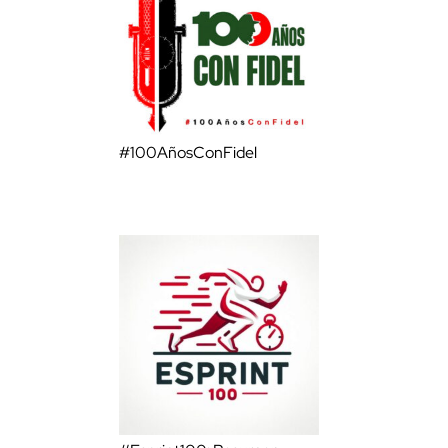
#100AñosConFidel