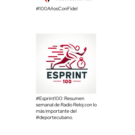
#100AñosConFidel
#Esprint100: Resumen
semanal de Radio Reloj con lo
más importante del
#deportecubano.