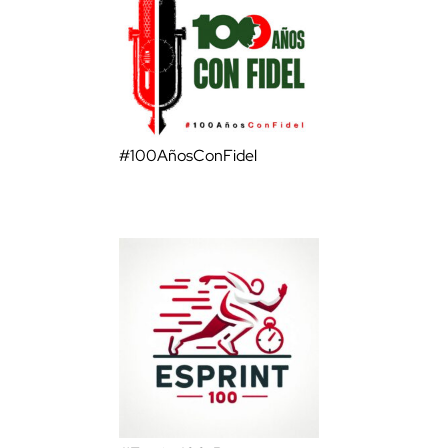
#100AñosConFidel