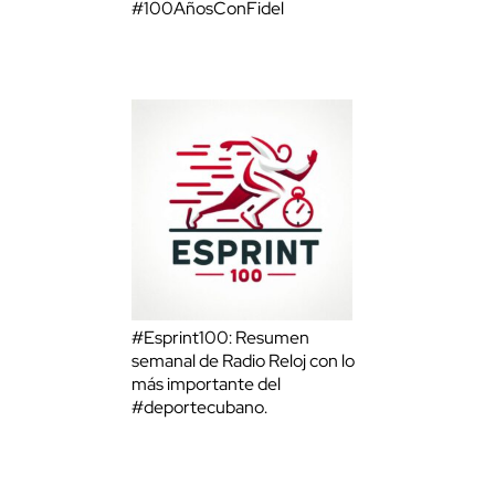
#100AñosConFidel
#Esprint100: Resumen
semanal de Radio Reloj con lo
más importante del
#deportecubano.