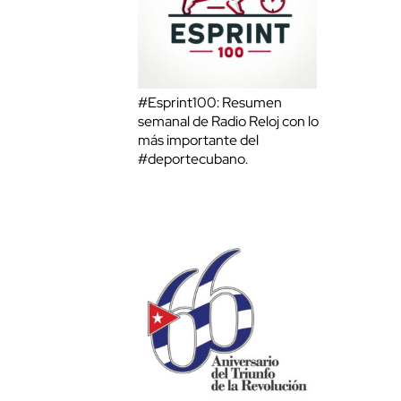
#Esprint100: Resumen
semanal de Radio Reloj con lo
más importante del
#deportecubano.