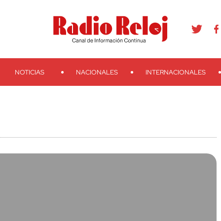
agram
Youtube
Telegram
Teveo
Ivoox
RSS
Search
NOTICIAS
NACIONALES
INTERNACIONALES