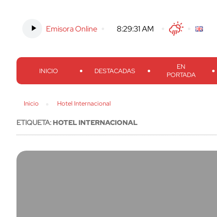
Emisora Online
-
8:29:32 AM
Twitter
Facebook
Threads
Inst
EN
INICIO
DESTACADAS
PORTADA
Inicio
Hotel Internacional
ETIQUETA:
HOTEL INTERNACIONAL