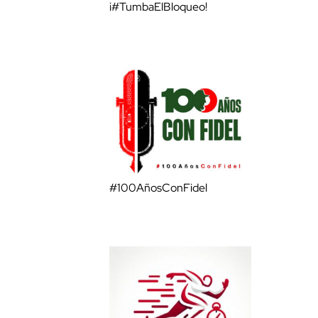
¡#TumbaElBloqueo!
#100AñosConFidel