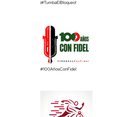
¡#TumbaElBloqueo!
#100AñosConFidel