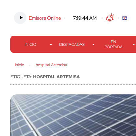
Emisora Online
-
7:19:45 AM
Twitter
Facebook
Threads
Inst
EN
INICIO
DESTACADAS
PORTADA
Inicio
hospital Artemisa
ETIQUETA:
HOSPITAL ARTEMISA