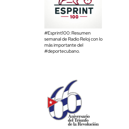
#Esprint100: Resumen
semanal de Radio Reloj con lo
más importante del
#deportecubano.