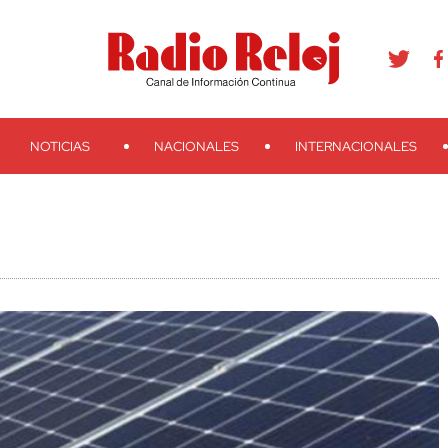
agram
Youtube
Telegram
Teveo
Ivoox
RSS
Search
NOTICIAS
NACIONALES
INTERNACIONALES