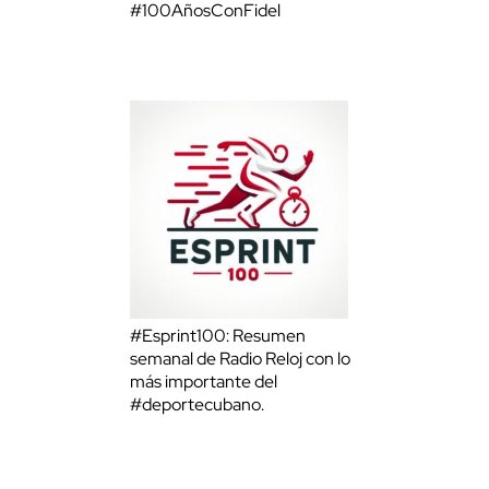
#100AñosConFidel
#Esprint100: Resumen
semanal de Radio Reloj con lo
más importante del
#deportecubano.