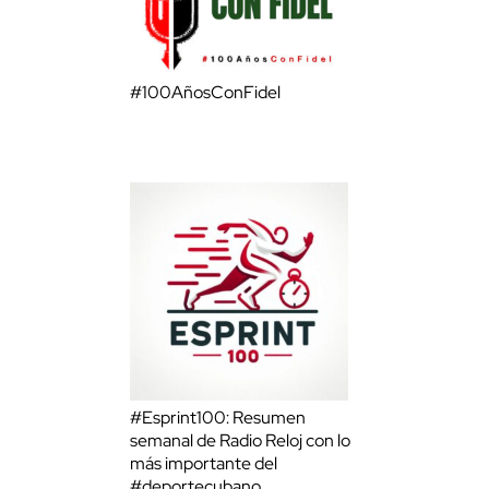
#100AñosConFidel
#Esprint100: Resumen
semanal de Radio Reloj con lo
más importante del
#deportecubano.