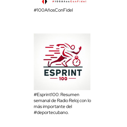
#100AñosConFidel
#Esprint100: Resumen
semanal de Radio Reloj con lo
más importante del
#deportecubano.