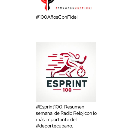
#100AñosConFidel
#Esprint100: Resumen
semanal de Radio Reloj con lo
más importante del
#deportecubano.