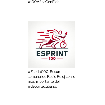
#100AñosConFidel
#Esprint100: Resumen
semanal de Radio Reloj con lo
más importante del
#deportecubano.