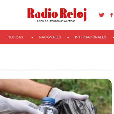
agram
Youtube
Telegram
Teveo
Ivoox
RSS
Search
NOTICIAS
NACIONALES
INTERNACIONALES