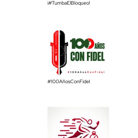
¡#TumbaElBloqueo!
#100AñosConFidel