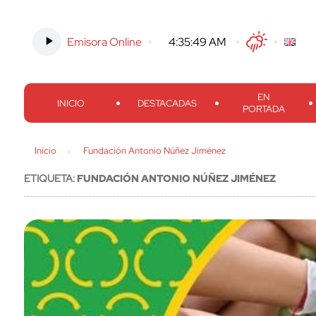
Emisora Online
-
4:35:50 AM
Twitter
Facebook
Threads
Inst
EN
INICIO
DESTACADAS
PORTADA
Inicio
Fundación Antonio Núñez Jiménez
ETIQUETA:
FUNDACIÓN ANTONIO NÚÑEZ JIMÉNEZ