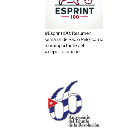
#Esprint100: Resumen
semanal de Radio Reloj con lo
más importante del
#deportecubano.