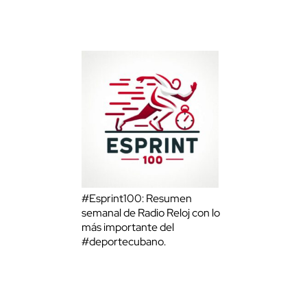
#Esprint100: Resumen
semanal de Radio Reloj con lo
más importante del
#deportecubano.