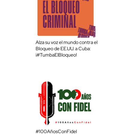
Alza su voz el mundo contra el
Bloqueo de EE.UU. a Cuba:
¡#TumbaElBloqueo!
#100AñosConFidel