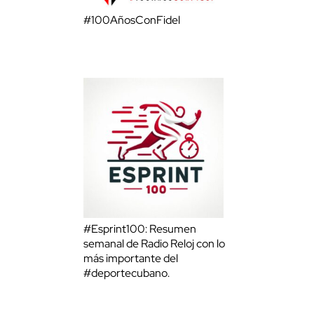
#100AñosConFidel
#Esprint100: Resumen
semanal de Radio Reloj con lo
más importante del
#deportecubano.