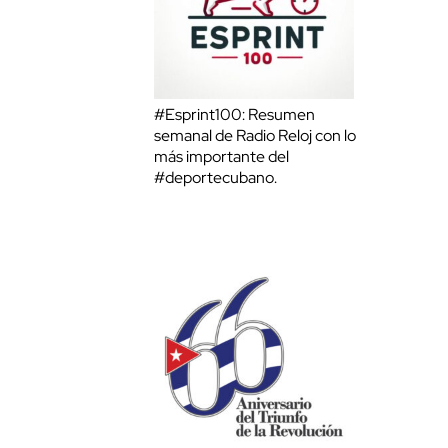
#Esprint100: Resumen
semanal de Radio Reloj con lo
más importante del
#deportecubano.