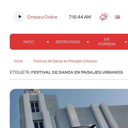
Emisora Online
-
7:16:45 AM
Twitter
Facebook
Threads
Inst
EN
INICIO
DESTACADAS
PORTADA
Inicio
Festival de Danza en Paisajes Urbanos
ETIQUETA:
FESTIVAL DE DANZA EN PAISAJES URBANOS