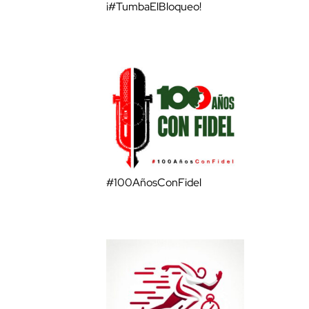
¡#TumbaElBloqueo!
#100AñosConFidel