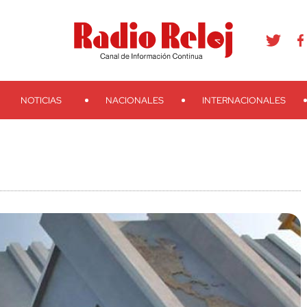
agram
Youtube
Telegram
Teveo
Ivoox
RSS
Search
NOTICIAS
NACIONALES
INTERNACIONALES