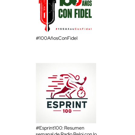
#100AñosConFidel
#Esprint100: Resumen
semanal de Radio Reloj con lo