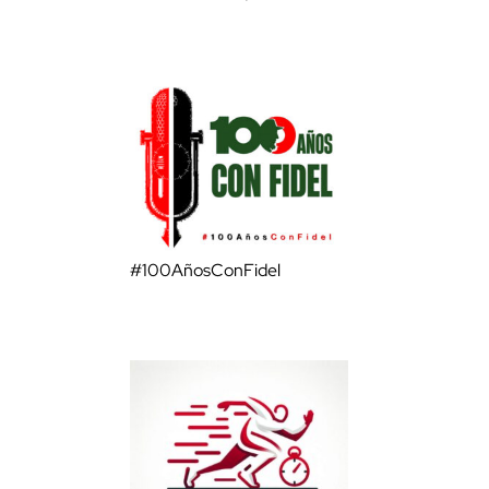
#100AñosConFidel