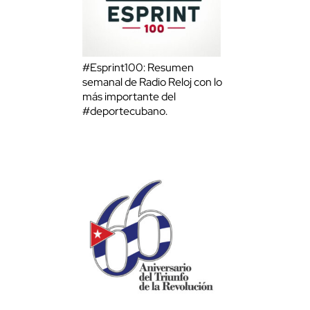
#Esprint100: Resumen
semanal de Radio Reloj con lo
más importante del
#deportecubano.