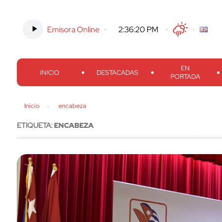
Emisora Online
-
2:36:21 PM
Twitter
Facebook
Threads
Inst
EN
INICIO
DESTACADAS
PORTADA
Inicio
encabeza
ETIQUETA:
ENCABEZA