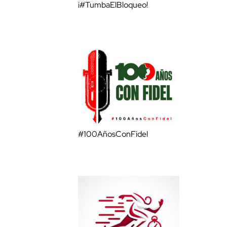
¡#TumbaElBloqueo!
#100AñosConFidel