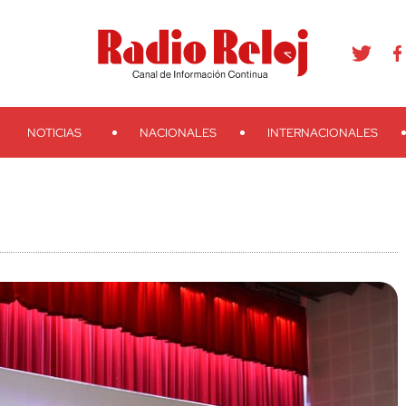
agram
Youtube
Telegram
Teveo
Ivoox
RSS
Search
NOTICIAS
NACIONALES
INTERNACIONALES