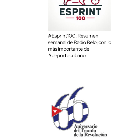
#Esprint100: Resumen
semanal de Radio Reloj con lo
más importante del
#deportecubano.