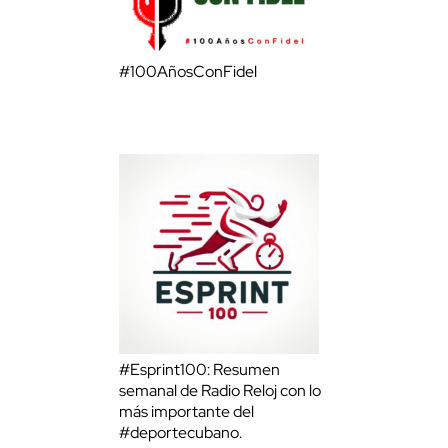
#100AñosConFidel
#Esprint100: Resumen
semanal de Radio Reloj con lo
más importante del
#deportecubano.