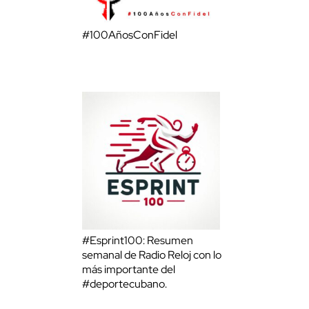
#100AñosConFidel
#Esprint100: Resumen
semanal de Radio Reloj con lo
más importante del
#deportecubano.