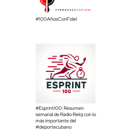
#100AñosConFidel
#Esprint100: Resumen
semanal de Radio Reloj con lo
más importante del
#deportecubano.