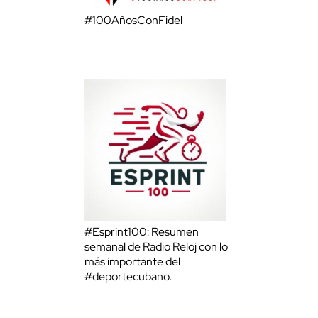
#100AñosConFidel
#Esprint100: Resumen
semanal de Radio Reloj con lo
más importante del
#deportecubano.