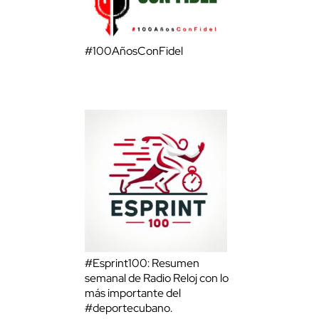
#100AñosConFidel
#Esprint100: Resumen
semanal de Radio Reloj con lo
más importante del
#deportecubano.