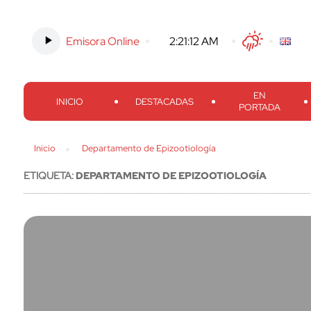
Emisora Online
-
2:21:13 AM
Twitter
Facebook
Threads
Inst
EN
INICIO
DESTACADAS
PORTADA
Inicio
Departamento de Epizootiología
ETIQUETA:
DEPARTAMENTO DE EPIZOOTIOLOGÍA