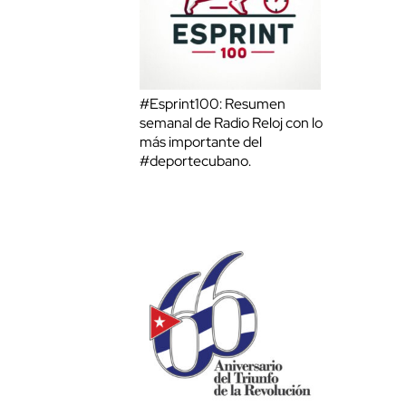
#Esprint100: Resumen
semanal de Radio Reloj con lo
más importante del
#deportecubano.