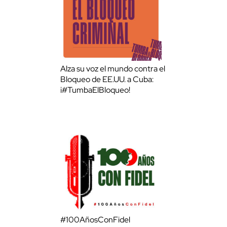
Alza su voz el mundo contra el
Bloqueo de EE.UU. a Cuba:
¡#TumbaElBloqueo!
#100AñosConFidel