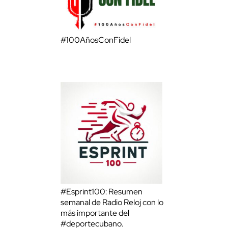
#100AñosConFidel
#Esprint100: Resumen
semanal de Radio Reloj con lo
más importante del
#deportecubano.