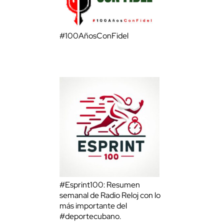
#100AñosConFidel
#Esprint100: Resumen
semanal de Radio Reloj con lo
más importante del
#deportecubano.