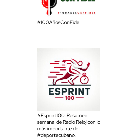
#100AñosConFidel
#Esprint100: Resumen
semanal de Radio Reloj con lo
más importante del
#deportecubano.