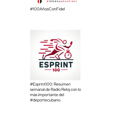
#100AñosConFidel
#Esprint100: Resumen
semanal de Radio Reloj con lo
más importante del
#deportecubano.