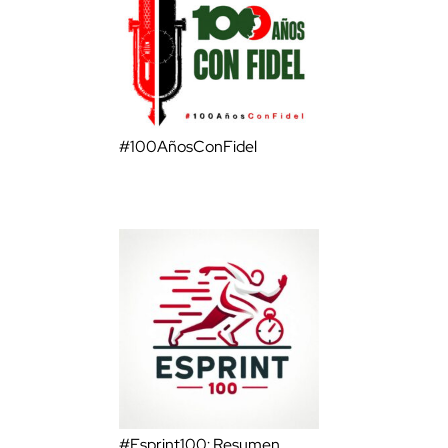
#100AñosConFidel
#Esprint100: Resumen