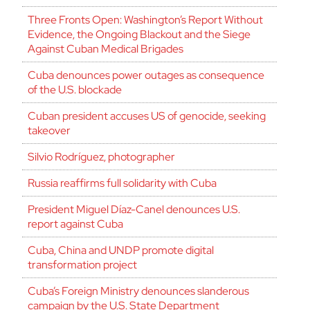
Three Fronts Open: Washington’s Report Without
Evidence, the Ongoing Blackout and the Siege
Against Cuban Medical Brigades
Cuba denounces power outages as consequence
of the U.S. blockade
Cuban president accuses US of genocide, seeking
takeover
Silvio Rodríguez, photographer
Russia reaffirms full solidarity with Cuba
President Miguel Díaz-Canel denounces U.S.
report against Cuba
Cuba, China and UNDP promote digital
transformation project
Cuba’s Foreign Ministry denounces slanderous
campaign by the U.S. State Department