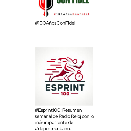
#100AñosConFidel
#Esprint100: Resumen
semanal de Radio Reloj con lo
más importante del
#deportecubano.